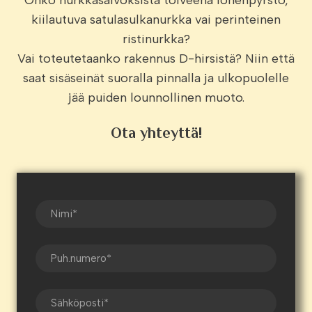
Onko nurkkasalvoksista toiveena lohenpyrstö,
kiilautuva satulasulkanurkka vai perinteinen
ristinurkka?
Vai toteutetaanko rakennus D-hirsistä? Niin että
saat sisäseinät suoralla pinnalla ja ulkopuolelle
jää puiden lounnollinen muoto.
Ota yhteyttä!