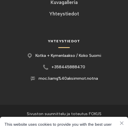
Kuvagalleria
Yhteystiedot
YHTEYSTIEDOT
Kotka + Kymenlaakso / Koko Suomi
+358445888470
moc.liamg%40aksimmot.notna
Sivuston suunnittelu ja toteutus
FOKUS
This website uses cookies to provide you with the best user